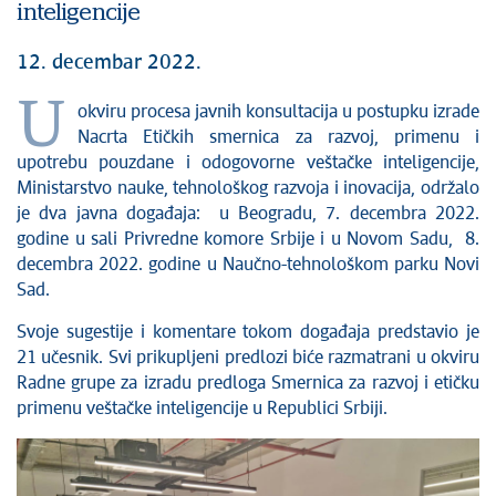
inteligencije
12. decembar 2022.
U
okviru procesa javnih konsultacija u postupku izrade
Nacrta Etičkih smernica za razvoj, primenu i
upotrebu pouzdane i odogovorne veštačke inteligencije,
Ministarstvo nauke, tehnološkog razvoja i inovacija, održalo
je dva javna događaja: u Beogradu, 7. decembra 2022.
godine u sali Privredne komore Srbije i u Novom Sadu, 8.
decembra 2022. godine u Naučno-tehnološkom parku Novi
Sad.
Svoje sugestije i komentare tokom događaja predstavio je
21 učesnik. Svi prikupljeni predlozi biće razmatrani u okviru
Radne grupe za izradu predloga Smernica za razvoj i etičku
primenu veštačke inteligencije u Republici Srbiji.