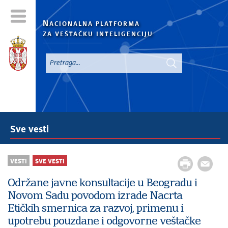
N
ACIONALNA PLATFORMA
ZA VEŠTAČKU INTELIGENCIJU
Sve vesti
VESTI
SVE VESTI
Održane javne konsultacije u Beogradu i
Novom Sadu povodom izrade Nacrta
Etičkih smernica za razvoj, primenu i
upotrebu pouzdane i odgovorne veštačke