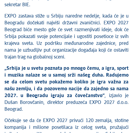
sekretar BIE.
EXPO zastava stiže u Srbiju naredne nedelje, kada će je u
Beogradu dočekati najviši državni zvaničnici. EXPO 2027
Beograd biće mesto gde će svet razmenjivati ideje, dok će
Srbija pokazati svoje potencijale i ugostiti posetioce iz svih
krajeva sveta. Uz podršku međunarodne zajednice, pred
nama je uzbudljiv put organizacije događaja koji će ostaviti
trajan trag na globalnoj sceni.
„Srbija je u svetu poznata po mnogo čemu, a igra, sport
i muzika nalaze se u samoj srži našeg duha. Radujemo
se da celom svetu pokažemo koliko je igra važna za
našu zemlju, i da pozovemo nacije da zajedno sa nama
2027. u Beogradu igraju za čovečanstvo“
, izjavio je
Dušan Borovčanin, direktor preduzeća EXPO 2027 d.o.o.
Beograd.
Očekuje se da će EXPO 2027 privući 120 zemalja, stotine
kompanija i milione posetilaca iz celog sveta, pružajući