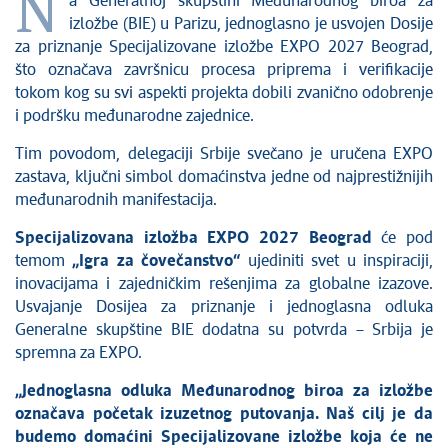
N
a Generalnoj skupštini Međunarodnog biroa za
izložbe (BIE) u Parizu, jednoglasno je usvojen Dosije
za priznanje Specijalizovane izložbe EXPO 2027 Beograd,
što označava završnicu procesa priprema i verifikacije
tokom kog su svi aspekti projekta dobili zvanično odobrenje
i podršku međunarodne zajednice.
Tim povodom, delegaciji Srbije svečano je uručena EXPO
zastava, ključni simbol domaćinstva jedne od najprestižnijih
međunarodnih manifestacija.
Specijalizovana izložba EXPO 2027 Beograd
će pod
temom
„Igra za čovečanstvo“
ujediniti svet u inspiraciji,
inovacijama i zajedničkim rešenjima za globalne izazove.
Usvajanje Dosijea za priznanje i jednoglasna odluka
Generalne skupštine BIE dodatna su potvrda – Srbija je
spremna za EXPO.
„Jednoglasna odluka Međunarodnog biroa za izložbe
označava početak izuzetnog putovanja. Naš cilj je da
budemo domaćini Specijalizovane izložbe koja će ne