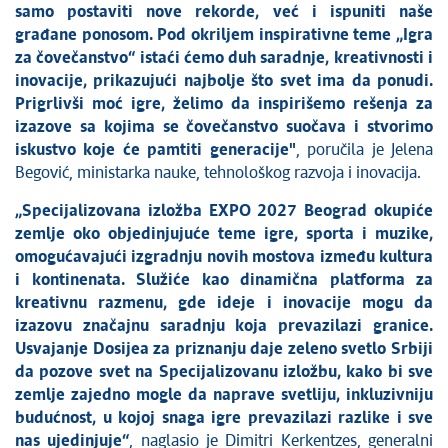
samo postaviti nove rekorde, već i ispuniti naše
građane ponosom. Pod okriljem inspirativne teme „Igra
za čovečanstvo“ istaći ćemo duh saradnje, kreativnosti i
inovacije, prikazujući najbolje što svet ima da ponudi.
Prigrlivši moć igre, želimo da inspirišemo rešenja za
izazove sa kojima se čovečanstvo suočava i stvorimo
iskustvo koje će pamtiti generacije"
, poručila je Jelena
Begović, ministarka nauke, tehnološkog razvoja i inovacija.
„Specijalizovana izložba EXPO 2027 Beograd okupiće
zemlje oko objedinjujuće teme igre, sporta i muzike,
omogućavajući izgradnju novih mostova između kultura
i kontinenata. Služiće kao dinamična platforma za
kreativnu razmenu, gde ideje i inovacije mogu da
izazovu značajnu saradnju koja prevazilazi granice.
Usvajanje Dosijea za priznanju daje zeleno svetlo Srbiji
da pozove svet na Specijalizovanu izložbu, kako bi sve
zemlje zajedno mogle da naprave svetliju, inkluzivniju
budućnost, u kojoj snaga igre prevazilazi razlike i sve
nas ujedinjuje“
, naglasio je Dimitri Kerkentzes, generalni