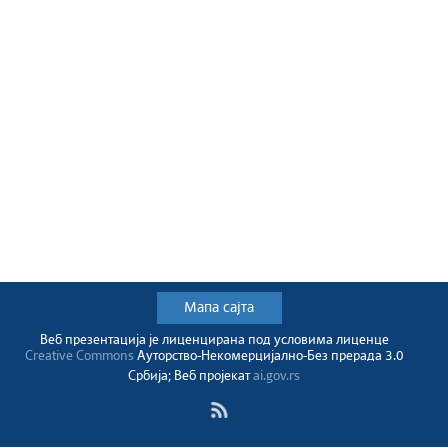
Мапа сајта
Веб презентација jе лиценциранa под условима лиценце
Creative Commons
Ауторство-Некомерцијално-Без прерада 3.0
Србија; Веб пројекат
ai.gov.rs